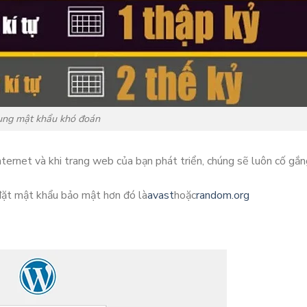
ụng mật khẩu khó đoán
nternet và khi trang web của bạn phát triển, chúng sẽ luôn cố gắ
đặt mật khẩu bảo mật hơn đó là
avast
hoặc
random.org