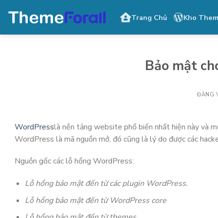
Bỏ
Trang Chủ
Kho The
qua
nội
dung
Bảo mật ch
ĐĂNG 
WordPress
là nền tảng website phổ biến nhất hiện này và mứ
WordPress là mã nguồn mở, đó cũng là lý do được các hacker
Nguồn gốc các lỗ hổng WordPress:
Lỗ hổng bảo mật đến từ các plugin WordPress.
Lỗ hổng bảo mật đến từ WordPress core
Lỗ hổng bảo mật đến từ themes