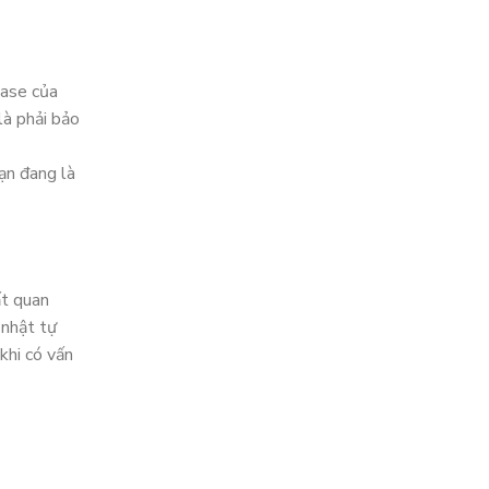
base của
là phải bảo
ạn đang là
ất quan
 nhật tự
khi có vấn