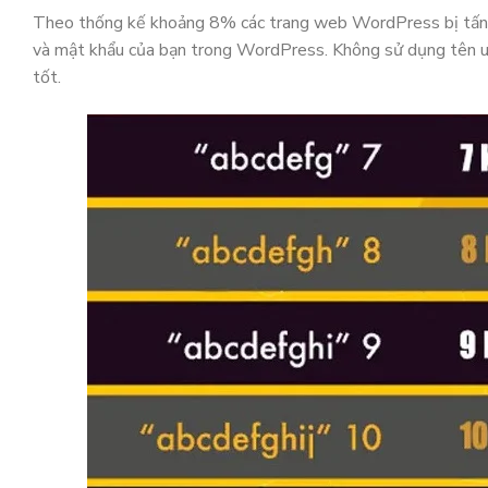
Theo thống kế khoảng 8% các trang web WordPress bị tấn c
và mật khẩu của bạn trong WordPress. Không sử dụng tên u
tốt.