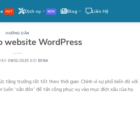
me
Dịch vụ
Blog
Liên Hệ
HƯỚNG DẪN
o website WordPress
VÀO
09/01/2025
BỞI
BENA
c tăng trưởng rất tốt theo thời gian. Chính vì sự phổ biến đó với
 luôn “sẵn đón” để tấn công phục vụ vào mục đích xấu của họ.