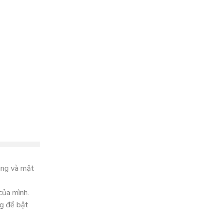
ùng và mật
của mình.
ng để bật