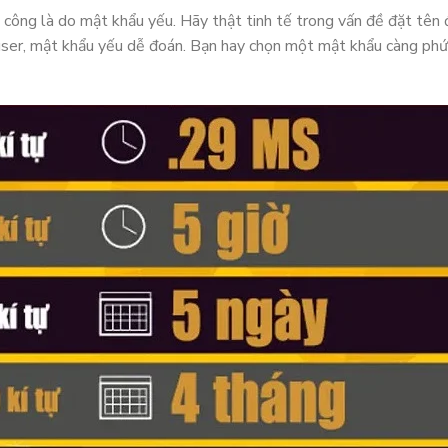
ông là do mật khẩu yếu. Hãy thật tinh tế trong vấn đề đặt tên
ser, mật khẩu yếu dễ đoán. Bạn hay chọn một mật khẩu càng phứ